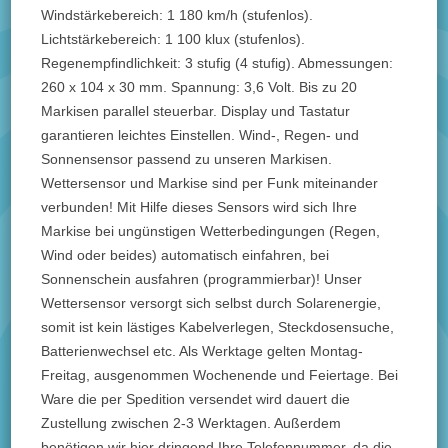
Windstärkebereich: 1 180 km/h (stufenlos).
Lichtstärkebereich: 1 100 klux (stufenlos).
Regenempfindlichkeit: 3 stufig (4 stufig). Abmessungen:
260 x 104 x 30 mm. Spannung: 3,6 Volt. Bis zu 20
Markisen parallel steuerbar. Display und Tastatur
garantieren leichtes Einstellen. Wind-, Regen- und
Sonnensensor passend zu unseren Markisen.
Wettersensor und Markise sind per Funk miteinander
verbunden! Mit Hilfe dieses Sensors wird sich Ihre
Markise bei ungünstigen Wetterbedingungen (Regen,
Wind oder beides) automatisch einfahren, bei
Sonnenschein ausfahren (programmierbar)! Unser
Wettersensor versorgt sich selbst durch Solarenergie,
somit ist kein lästiges Kabelverlegen, Steckdosensuche,
Batterienwechsel etc. Als Werktage gelten Montag-
Freitag, ausgenommen Wochenende und Feiertage. Bei
Ware die per Spedition versendet wird dauert die
Zustellung zwischen 2-3 Werktagen. Außerdem
benötigen wir hier dringend Ihre Telefonnummer, da die