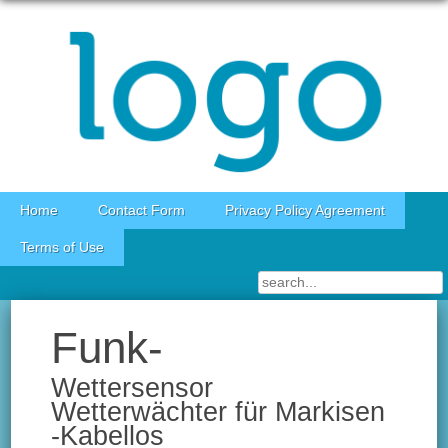
Skip to content
Home
Contact Form
Privacy Policy Agreement
Terms of Use
Funk-
Wettersensor
Wetterwächter für Markisen
-Kabellos