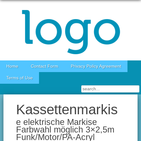
Skip to content
Home
Contact Form
Privacy Policy Agreement
Terms of Use
Kassettenmarkis
e elektrische Markise
Farbwahl möglich 3×2,5m
Funk/Motor/PA-Acryl