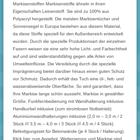
Markisenstoffen Markisenstoffe ähneln in ihren
Eigenschaften Leinenstoff. Sie sind zu 100% aus
Polyacryl hergestellt. Die meisten Markisentücher und
Sonnensegel in Europa bestehen aus diesem Material,
da diese Stoffe speziell für den Außenbereich entwickelt
wurden. Durch die spezielle Produktionsart der einzelnen
Fasern weisen sie eine sehr hohe Licht- und Farbechtheit
auf und sind widerstandsfähig gegen alle Arten von
Umwelteinflüsse. Die Veredelung durch die spezielle
Imprägnierung bietet darüber hinaus einen guten Schutz
vor Schmutz. Dadurch erhält das Tuch eine öl-, fett- und
wasserabweisende Oberfläche. So wird garantiert, dass
Ihre Markise lange schön aussieht. Markise in gewählter
Größe. Funkfernbedienung mit Wandhalterung inklusive.
Handkurbel inklusive (zum stromlosen Notbetrieb).
Aluminiumwandhalterungen inklusive (2,0 m – 3,0 m / 2
Stück /// 3,5 m – 4,0 m / 3 Stück /// 4,5 m / 4 Stück).
Befestigungsset für Betonwände (je 4 Stück / Halterung).
Klick hier zum Angebot. Wettersensor und Markise sind