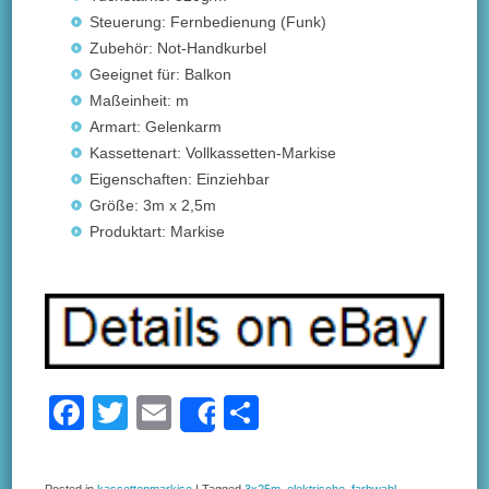
Steuerung: Fernbedienung (Funk)
Zubehör: Not-Handkurbel
Geeignet für: Balkon
Maßeinheit: m
Armart: Gelenkarm
Kassettenart: Vollkassetten-Markise
Eigenschaften: Einziehbar
Größe: 3m x 2,5m
Produktart: Markise
F
T
E
S
Share
a
wi
m
h
c
tt
ail
ar
Posted in
kassettenmarkise
|
Tagged
3x25m
,
elektrische
,
farbwahl
,