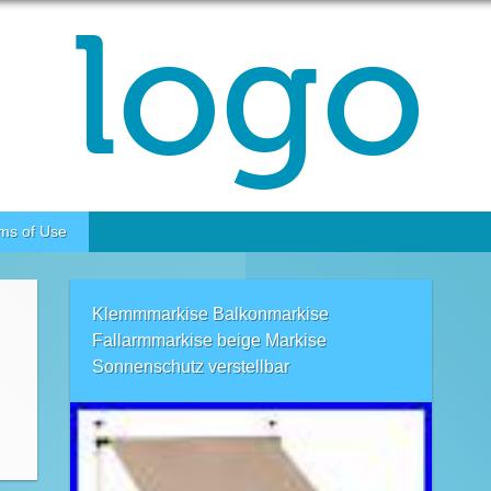
ms of Use
Klemmmarkise Balkonmarkise
Fallarmmarkise beige Markise
Sonnenschutz verstellbar