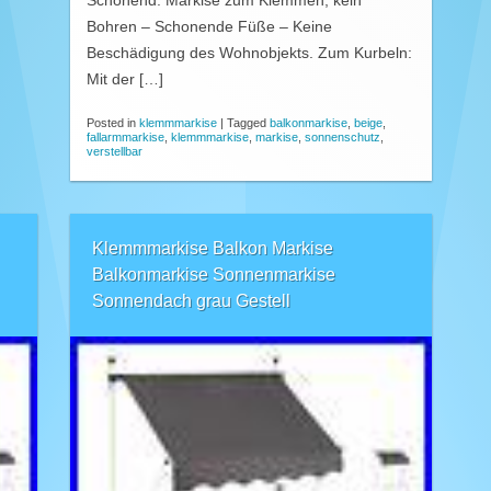
Schonend: Markise zum Klemmen, kein
Bohren – Schonende Füße – Keine
Beschädigung des Wohnobjekts. Zum Kurbeln:
Mit der […]
Posted in
klemmmarkise
|
Tagged
balkonmarkise
,
beige
,
fallarmmarkise
,
klemmmarkise
,
markise
,
sonnenschutz
,
verstellbar
Klemmmarkise Balkon Markise
Balkonmarkise Sonnenmarkise
Sonnendach grau Gestell