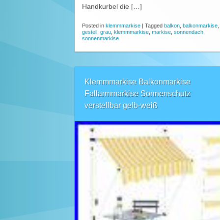
Handkurbel die […]
Posted in
klemmmarkise
|
Tagged
balkon
,
balkonmarkise
,
gestell
,
grau
,
klemmmarkise
,
markise
,
sonnendach
,
sonnenmarkise
Klemmmarkise Balkonmarkise
Fallarmmarkise Sonnenschutz
verstellbar gelb-weiß