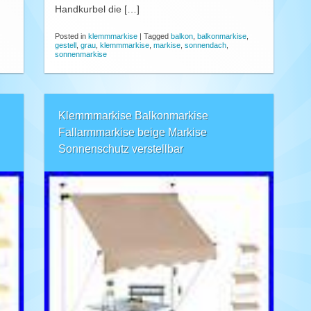
Handkurbel die […]
Posted in
klemmmarkise
|
Tagged
balkon
,
balkonmarkise
,
gestell
,
grau
,
klemmmarkise
,
markise
,
sonnendach
,
sonnenmarkise
Klemmmarkise Balkonmarkise
Fallarmmarkise beige Markise
Sonnenschutz verstellbar