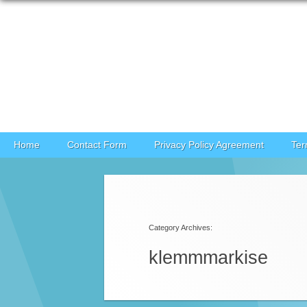
Skip to content
Home
Contact Form
Privacy Policy Agreement
Ter
Category Archives:
klemmmarkise