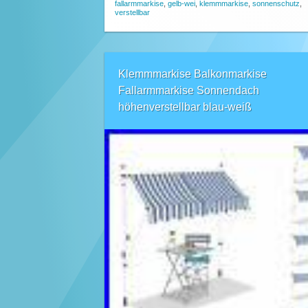
fallarmmarkise
,
gelb-wei
,
klemmmarkise
,
sonnenschutz
,
verstellbar
Klemmmarkise Balkonmarkise
Fallarmmarkise Sonnendach
höhenverstellbar blau-weiß