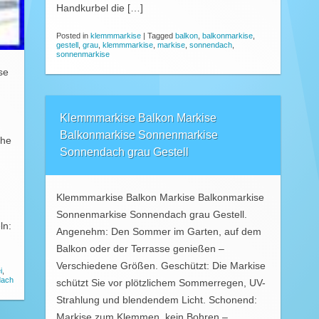
Handkurbel die […]
Posted in
klemmmarkise
|
Tagged
balkon
,
balkonmarkise
,
gestell
,
grau
,
klemmmarkise
,
markise
,
sonnendach
,
sonnenmarkise
se
Klemmmarkise Balkon Markise
Balkonmarkise Sonnenmarkise
öhe
Sonnendach grau Gestell
h
Klemmmarkise Balkon Markise Balkonmarkise
Sonnenmarkise Sonnendach grau Gestell.
ln:
Angenehm: Den Sommer im Garten, auf dem
Balkon oder der Terrasse genießen –
Verschiedene Größen. Geschützt: Die Markise
i
,
dach
schützt Sie vor plötzlichem Sommerregen, UV-
Strahlung und blendendem Licht. Schonend:
Markise zum Klemmen, kein Bohren –